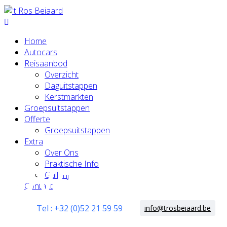
Home
Autocars
Reisaanbod
Overzicht
Daguitstappen
Kerstmarkten
Groepsuitstappen
Offerte
Groepsuitstappen
Extra
Over Ons
Praktische Info
OVER ONS
Gallerij
Contact
Tel : +32 (0)52 21 59 59
info@trosbeiaard.be